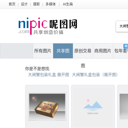
首页
|
设计
|
摄影
|
多媒体
|
AI生画
所有图片
共享图
原创交易
商用图片
包年套
图
你是不是想找:
大闸蟹包装礼盒 展开图
大闸蟹礼盒包装（展开图）