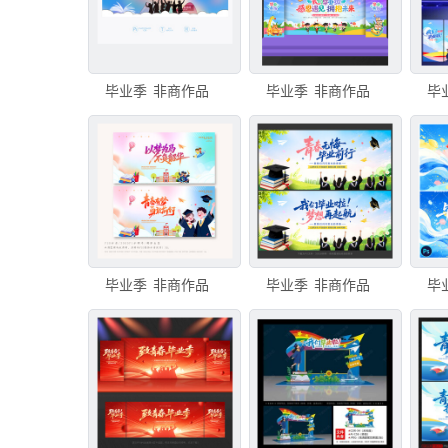
毕业季
非商作品
毕业季
非商作品
毕
毕业季
非商作品
毕业季
非商作品
毕