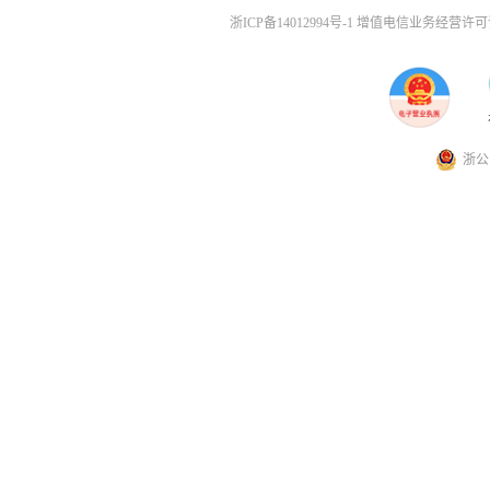
浙ICP备14012994号-1 增值电信业务经营许可证
浙公网