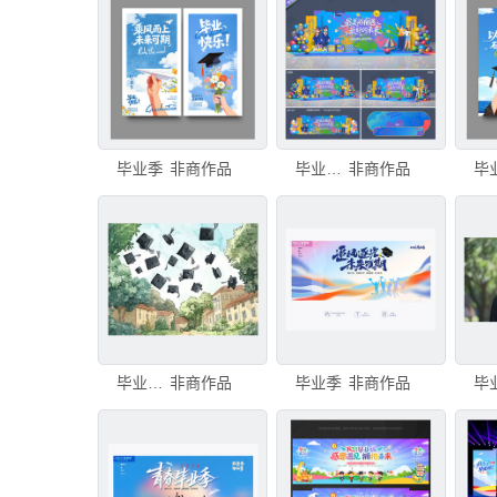
毕业季
非商作品
毕业季背景
非商作品
毕业季插画
非商作品
毕业季
非商作品