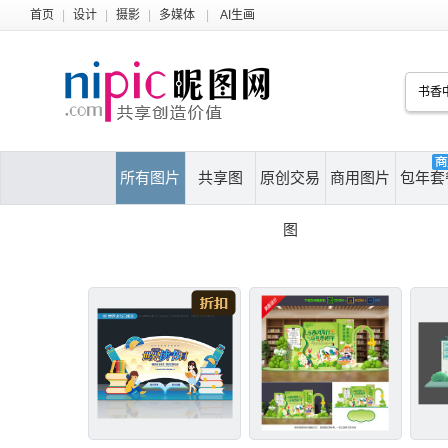
首页
|
设计
|
摄影
|
多媒体
|
AI生画
所有图片
共享图
原创交易
商用图片
包年套
图