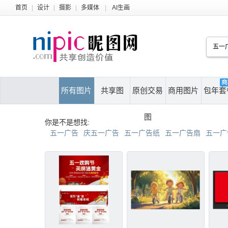
首页
|
设计
|
摄影
|
多媒体
|
AI生画
所有图片
共享图
原创交易
商用图片
包年套
图
你是不是想找:
五一广告
庆五一广告
五一广告纸
五一广告扇
五一广