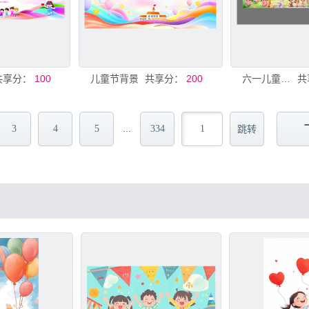
共享分：
100
儿童节背景
共享分：
200
六一儿童节背景
共
3
4
5
334
…