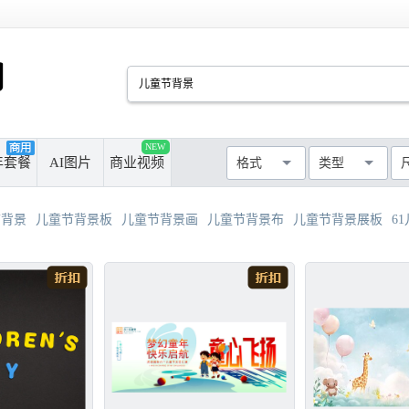
PSD
CDR
AI
PPT
NEW
厘米
像素
年套餐
AI图片
商业视频
格式
类型
MAX
AVI
WMF
MP4
最长边尺寸
>50cm
>100cm
节背景
儿童节背景板
儿童节背景画
儿童节背景布
儿童节背景展板
61
>300cm
>500cm
不限