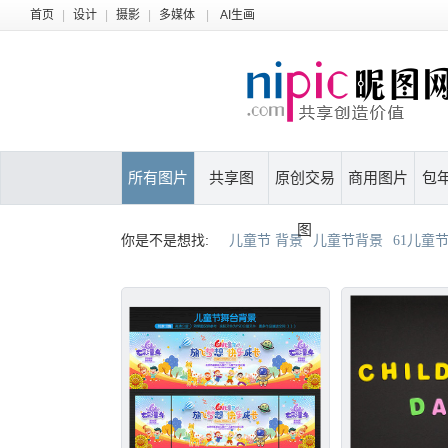
首页
|
设计
|
摄影
|
多媒体
|
AI生画
所有图片
共享图
原创交易
商用图片
包
图
你是不是想找:
儿童节 背景
儿童节背景
61儿童