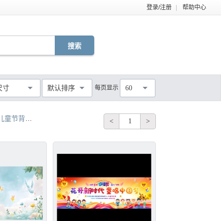
登录/注册
|
帮助中心
EPS
TIF
PDF
JPG
C4D
DWG
尺寸
默认排序
每页显示
60
MOV
AEP
VSP
不限
儿童节背景板
儿童节背景素材
儿童节背景海报
<
1
>