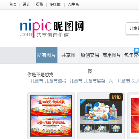
首页
|
设计
|
摄影
|
多媒体
|
AI生画
所有图片
共享图
原创交易
商用图片
包年套
图
你是不是想找:
儿童节 儿童节海报
儿童节 儿童节展架
六一儿童节 61