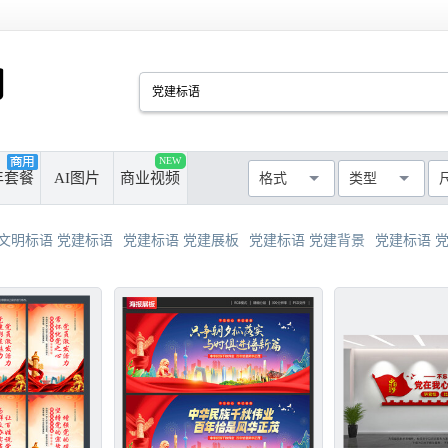
PSD
CDR
AI
PPT
NEW
厘米
像素
年套餐
AI图片
商业视频
格式
类型
MAX
AVI
WMF
MP4
最长边尺寸
>50cm
>100cm
文明标语 党建标语
党建标语 党建展板
党建标语 党建背景
党建标语 
>300cm
>500cm
不限