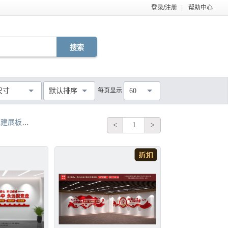
登录/注册
|
帮助中心
EPS
TIF
PDF
JPG
C4D
DWG
尺寸
默认排序
每页显示
60
MOV
AEP
VSP
不限
党建展板
党建标语 党建背景
党建标语
党建 标语
党建标语 党建文化
<
1
>