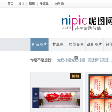
首页
|
设计
|
摄影
|
多媒体
|
AI生画
所有图片
共享图
原创交易
商用图片
包
图
你是不是想找:
党建标语党建标语
党建标语党建