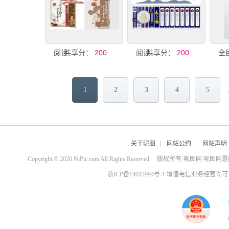
共享分：
阅读形象墙模板
200
共享分：
阅读形象墙
200
1
2
3
4
5
关于昵图
|
网站公约
|
网站声明
Copyright © 2026 NiPic.com All Rights Reserved
版权所有·昵图网 昵图网
浙ICP备14012994号-1 增值电信业务经营许可证