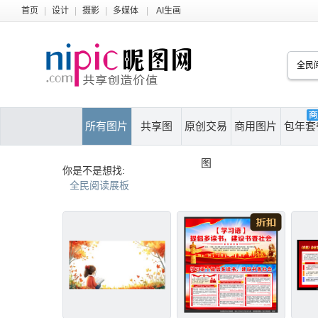
首页
|
设计
|
摄影
|
多媒体
|
AI生画
所有图片
共享图
原创交易
商用图片
包年套
图
你是不是想找:
全民阅读展板