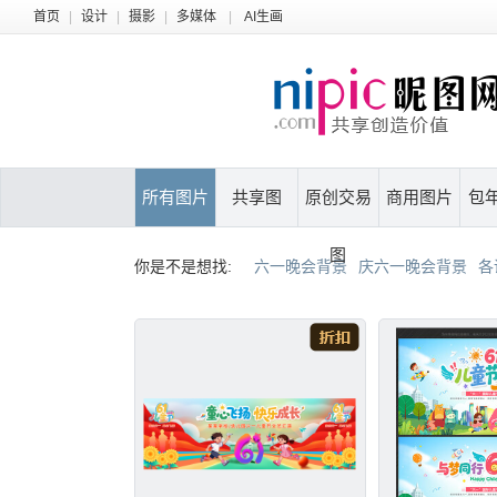
首页
|
设计
|
摄影
|
多媒体
|
AI生画
所有图片
共享图
原创交易
商用图片
包
图
你是不是想找:
六一晚会背景
庆六一晚会背景
各