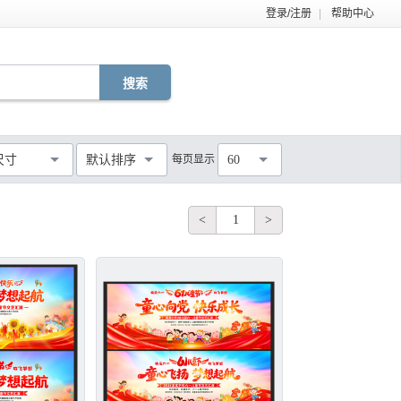
登录/注册
|
帮助中心
EPS
TIF
PDF
JPG
C4D
DWG
尺寸
默认排序
每页显示
60
MOV
AEP
VSP
不限
<
1
>