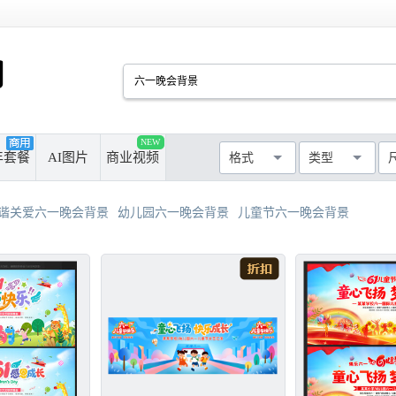
PSD
CDR
AI
PPT
NEW
厘米
像素
年套餐
AI图片
商业视频
格式
类型
MAX
AVI
WMF
MP4
最长边尺寸
>50cm
>100cm
谐关爱六一晚会背景
幼儿园六一晚会背景
儿童节六一晚会背景
>300cm
>500cm
不限