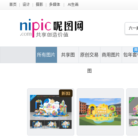
首页
|
设计
|
摄影
|
多媒体
|
AI生画
所有图片
共享图
原创交易
商用图片
包年套
图