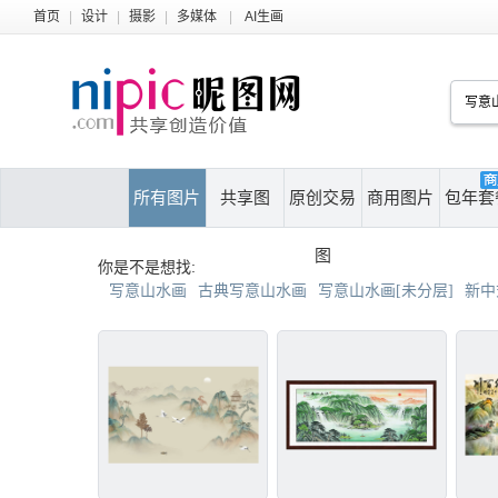
首页
|
设计
|
摄影
|
多媒体
|
AI生画
所有图片
共享图
原创交易
商用图片
包年套
图
你是不是想找:
写意山水画
古典写意山水画
写意山水画[未分层]
新中