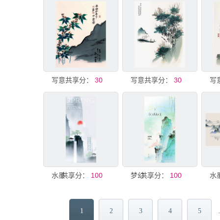
共享分：
写意山水画
30
共享分：
写意山水画
30
共享分：
水墨山水春日意境图
100
共享分：
梦幻山水意境插画
100
1
2
3
4
5