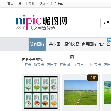
首页
|
设计
|
摄影
|
多媒体
|
AI生画
所有图片
共享图
原创交易
商用图片
包年套
图
你是不是想找:
农田
新农田
农田美
农田图
山 农田
土地 农田
农田