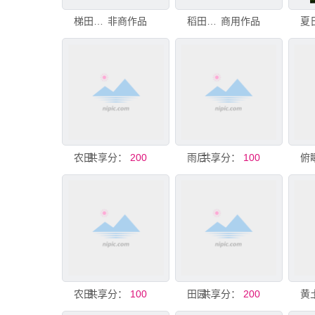
梯田农田景观
非商作品
稻田风景
商用作品
农田
共享分：
200
共享分：
雨后泥泞农田景象
100
共享分：
农田劳作场景
100
共享分：
田园风光中的开阔农田
200