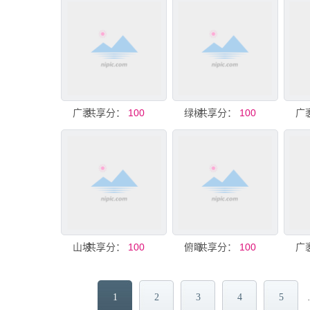
共享分：
广袤绿色农田
100
共享分：
绿树环绕的农田
100
共享分：
山坡农田与绿树景观
100
共享分：
俯瞰绿色田野与农田
100
1
2
3
4
5