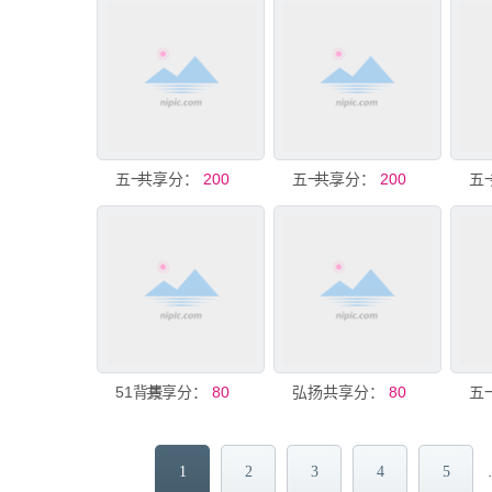
共享分：
五一劳动节
200
共享分：
五一 劳动节
200
51背景
共享分：
80
共享分：
弘扬劳模精神海报
80
1
2
3
4
5