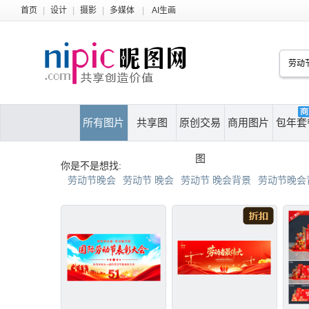
首页
|
设计
|
摄影
|
多媒体
|
AI生画
所有图片
共享图
原创交易
商用图片
包年套
图
你是不是想找:
劳动节晚会
劳动节 晚会
劳动节 晚会背景
劳动节晚会