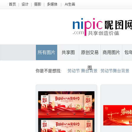
首页
|
设计
|
摄影
|
多媒体
|
AI生画
所有图片
共享图
原创交易
商用图片
包
图
你是不是想找:
劳动节 舞台背景
劳动节舞台背景