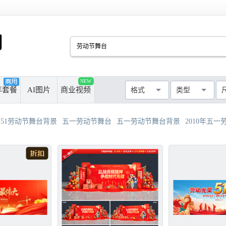
PSD
CDR
AI
PPT
NEW
厘米
像素
年套餐
AI图片
商业视频
格式
类型
MAX
AVI
WMF
MP4
最长边尺寸
>50cm
>100cm
51劳动节舞台背景
五一劳动节舞台
五一劳动节舞台背景
2010年五一劳动节
>300cm
>500cm
不限