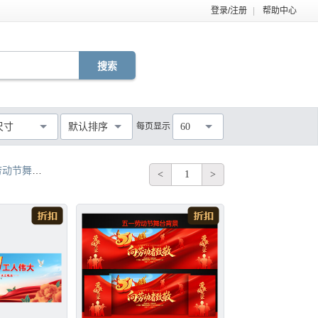
登录/注册
|
帮助中心
EPS
TIF
PDF
JPG
C4D
DWG
尺寸
默认排序
每页显示
60
MOV
AEP
VSP
不限
舞台展板设计
51欢乐购五一劳动节舞台背景
我劳动我光荣五一劳
<
1
>