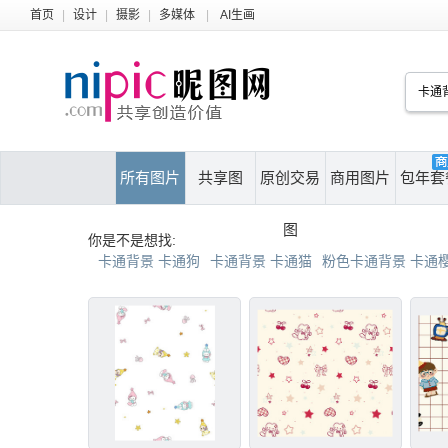
首页
|
设计
|
摄影
|
多媒体
|
AI生画
所有图片
共享图
原创交易
商用图片
包年套
图
你是不是想找:
卡通背景 卡通狗
卡通背景 卡通猫
粉色卡通背景 卡通