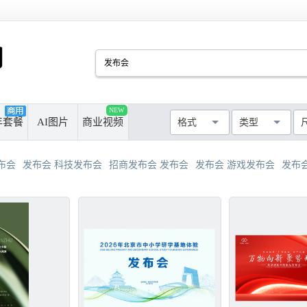
PSD
CDR
AI
PPT
NEW
厘米
像素
年套餐
AI图片
商业视频
格式
类型
MAX
AVI
WMF
MP4
最长边尺寸
>50cm
>100cm
布会
发布会 科技发布会
招商发布会 发布会
发布会 游戏发布会
发布会
>300cm
>500cm
不限