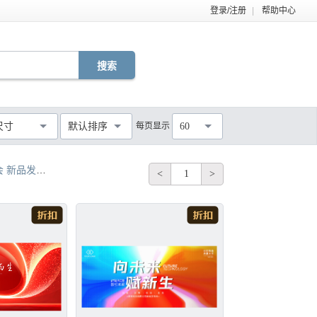
登录/注册
|
帮助中心
EPS
TIF
PDF
JPG
C4D
DWG
尺寸
默认排序
每页显示
60
MOV
AEP
VSP
不限
 新品发布会
全球发布会 招商发布会
发型新品发布会 发布会
手机发
<
1
>