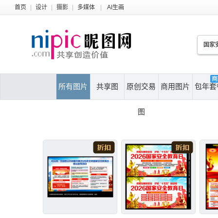
首页
|
设计
|
摄影
|
多媒体
|
AI生画
所有图片
共享图
原创交易
商用图片
包年套
图