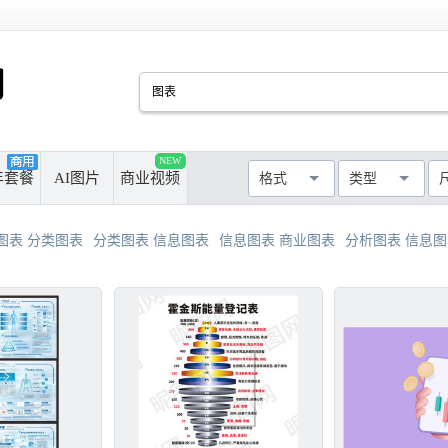
PSD
CDR
AI
PPT
NEW
厘米
像素
年套餐
AI图片
商业视频
格式
类型
MAX
AVI
WMF
MP4
最长边尺寸
>50cm
>100cm
图表 分类图表
分类图表 信息图表
信息图表 商业图表
分析图表 信息
>300cm
>500cm
不限