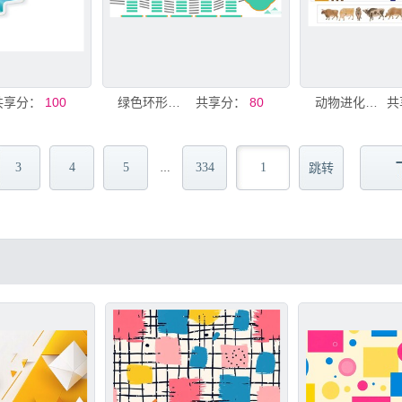
共享分：
100
绿色环形图表信息展示
共享分：
80
动物进化历程图表展示
共
3
4
5
334
…