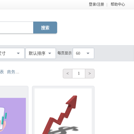
登录/注册
|
帮助中心
EPS
TIF
PDF
JPG
C4D
DWG
尺寸
默认排序
每页显示
60
MOV
AEP
VSP
不限
图表
商务图表 信息图表
信息图表 分析图表
彩色图表和信息图表
PPT
<
1
>