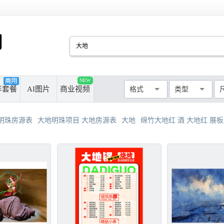
PSD
CDR
AI
PPT
NEW
厘米
像素
年套餐
AI图片
商业视频
格式
类型
MAX
AVI
WMF
MP4
最长边尺寸
>50cm
>100cm
明珠房源表
大地明珠项目 大地房源表
大地
绵竹大地红 酒 大地红 展板
>300cm
>500cm
不限