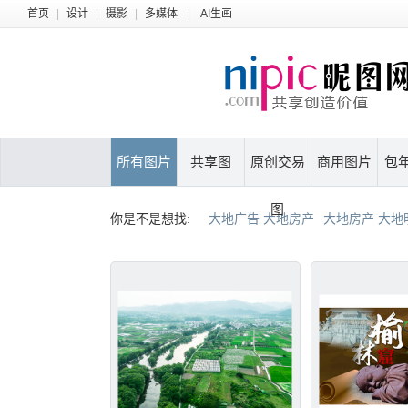
首页
|
设计
|
摄影
|
多媒体
|
AI生画
所有图片
共享图
原创交易
商用图片
包
图
你是不是想找:
大地广告 大地房产
大地房产 大地