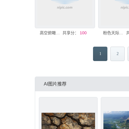
高空俯瞰云海与大地景观
共享分：
100
粉色天际下的朦胧大地
1
2
AI图片推荐