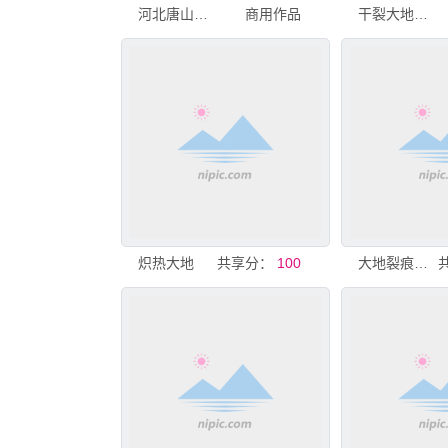
河北唐山市1976年大地震抗震纪念碑
商用作品
干裂大地纹理特写
炽热大地
共享分：
100
大地裂痕景观