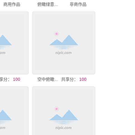
商用作品
俯瞰绿意盎然的广袤大地
非商作品
享分：
100
空中俯瞰蜿蜒大地景观
共享分：
100