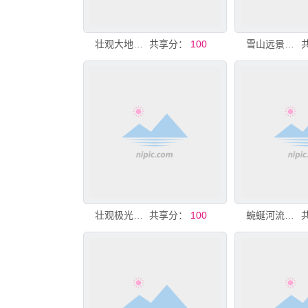
壮观大地裂缝景象
共享分：
100
雪山远景广袤大地风光
壮观极光笼罩广袤大地
共享分：
100
蜿蜒河流穿绿色大地