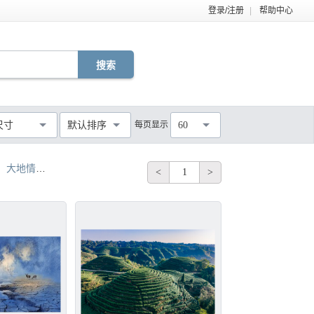
登录/注册
|
帮助中心
EPS
TIF
PDF
JPG
C4D
DWG
尺寸
默认排序
每页显示
60
MOV
AEP
VSP
不限
大地情
大地贴
大地春
大地红
绿大地
<
1
>