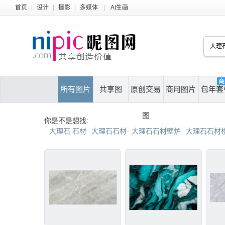
首页
|
设计
|
摄影
|
多媒体
|
AI生画
所有图片
共享图
原创交易
商用图片
包年套
图
你是不是想找:
大理石 石材
大理石石材
大理石石材壁炉
大理石石材