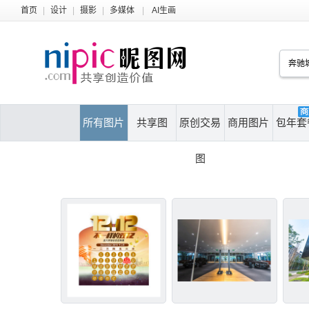
首页
|
设计
|
摄影
|
多媒体
|
AI生画
所有图片
共享图
原创交易
商用图片
包年套
图