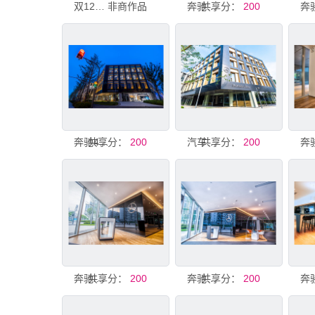
双12日历广告
非商作品
共享分：
奔驰城市展厅
200
共享分：
奔驰4S店
200
共享分：
汽车展厅
200
共享分：
奔驰logo墙
200
共享分：
奔驰科技展厅
200