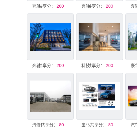
奔驰
共享分：
200
共享分：
奔驰展厅
200
共享分：
奔驰展厅
200
共享分：
科技展厅
200
汽修厂
共享分：
80
共享分：
宝马汽车单页
80