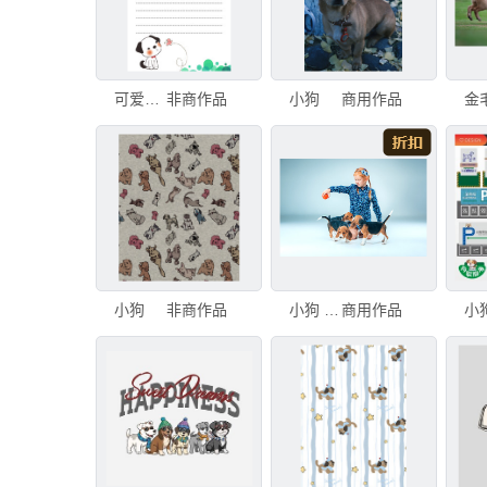
可爱小狗信纸
非商作品
小狗
商用作品
小狗
非商作品
小狗 女孩 比格犬 幸福 灰色背景 业主 动物嘴 爪子 动物身体部位 完美
商用作品