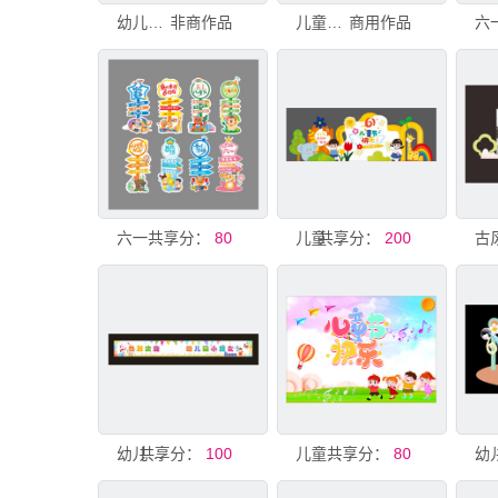
幼儿园六一儿童节
非商作品
儿童节海报幼儿园开学
商用作品
共享分：
六一儿童节立牌 kt板 幼儿园
80
共享分：
儿童节幼儿园美陈六一
200
共享分：
幼儿园 小朋友 儿童节迎新欢迎
100
共享分：
儿童节展板 幼儿园展板 卡通展
80