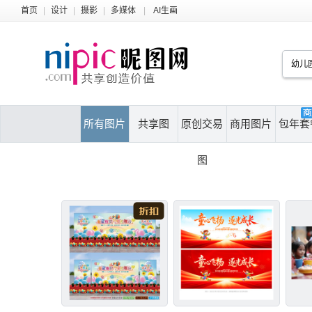
首页
|
设计
|
摄影
|
多媒体
|
AI生画
所有图片
共享图
原创交易
商用图片
包年套
图