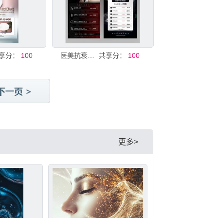
享分：
100
医美抗衰卡项价格活动海报图片
共享分：
100
更多>