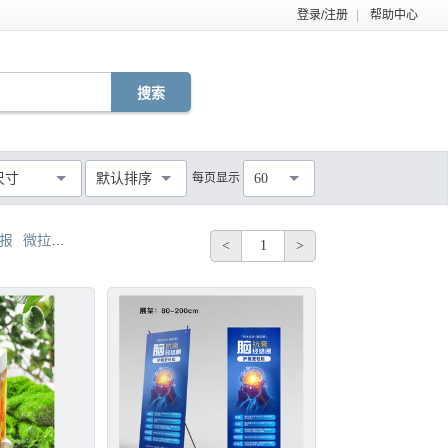
登录/注册
|
帮助中心
EPS
TIF
PDF
JPG
C4D
DWG
尺寸
默认排序
每页显示
60
MOV
AEP
VSP
不限
报
微拉美除皱抗衰海报
缤诺丝逆龄抗衰海报
化妆品抗衰海报
<
1
>