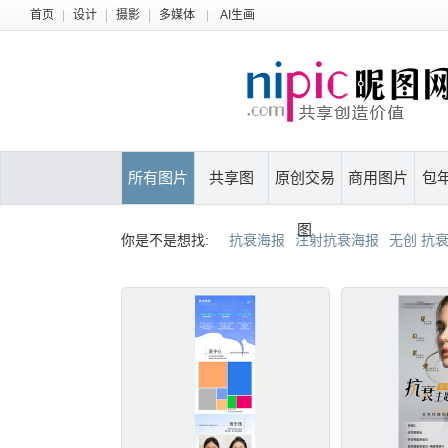
首页
|
设计
|
摄影
|
多媒体
|
AI生画
所有图片
共享图
原创交易
商用图片
包
图
你是不是想找:
抗衰海报
注射抗衰海报
无创 抗