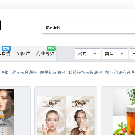
PSD
CDR
AI
PPT
NEW
厘米
像素
年套餐
AI图片
商业视频
格式
类型
MAX
AVI
WMF
MP4
最长边尺寸
>50cm
>100cm
衰海报
激光抗衰海报
医美抗衰海报
科技祛皱抗衰海报
整形逆龄抗衰海
>300cm
>500cm
不限