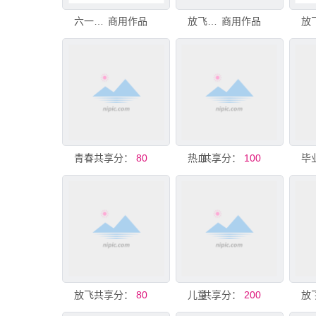
六一儿童节放飞梦想
商用作品
放飞梦想快乐成长文化墙
商用作品
共享分：
青春放飞梦想毕业场景
80
共享分：
热血青春放飞梦想海报
100
共享分：
放飞梦想 绽放青春舞台
80
共享分：
儿童放飞梦想欢乐场景
200