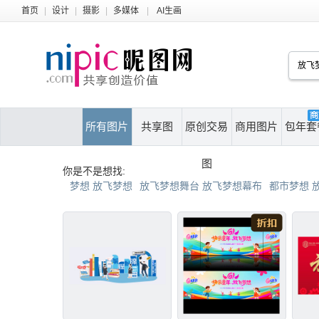
首页
|
设计
|
摄影
|
多媒体
|
AI生画
所有图片
共享图
原创交易
商用图片
包年套
图
你是不是想找:
梦想 放飞梦想
放飞梦想舞台 放飞梦想幕布
都市梦想 