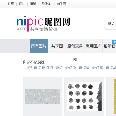
首页
|
设计
|
摄影
|
多媒体
|
AI生画
所有图片
共享图
原创交易
商用图片
包年套
图
你是不是想找:
小狗 斑点 斑点狗
斑点
斑点兔
斑点鱼
斑点鸫
斑点