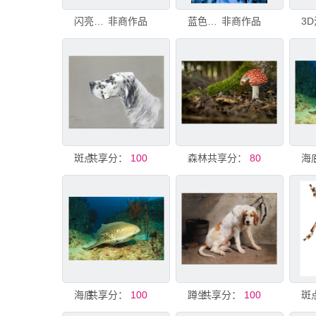
闪亮斑点兔
非商作品
蓝色抽象斑点纹理图案
非商作品
共享分：
斑点猎犬侧影
100
共享分：
森林中的红色斑点蘑菇
80
共享分：
海底的斑点鱼类特写
100
共享分：
蹲坐的斑点狗
100