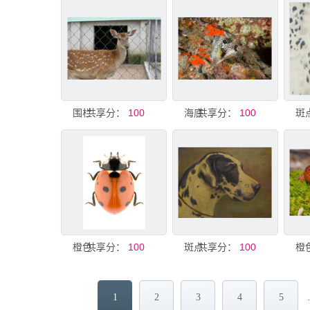
共享分：
围栏内的斑点小鹿
100
共享分：
海底伪装的斑点小鱼
100
共享分：
橙色斑点瓢虫特写
100
共享分：
斑点犬肖像画
100
1
2
3
4
5