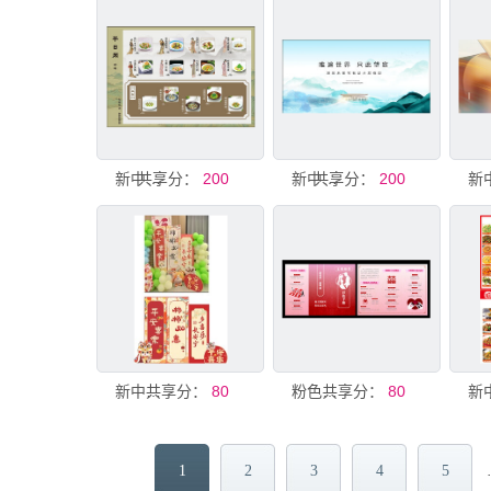
共享分：
新中式菜单 宴请菜单
200
共享分：
新中式地产
200
共享分：
新中式 装饰道具
80
共享分：
粉色新中式手册
80
1
2
3
4
5