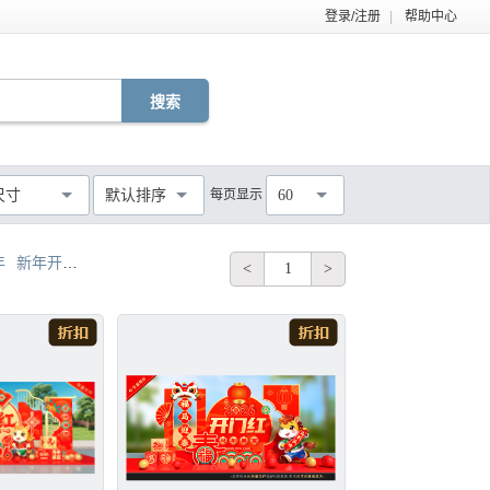
登录/注册
|
帮助中心
EPS
TIF
PDF
JPG
C4D
DWG
尺寸
默认排序
每页显示
60
MOV
AEP
VSP
不限
年
新年开门红喜庆歌曲
银行新年开门红吊旗
2017鸡年新年开门红背景
<
1
>