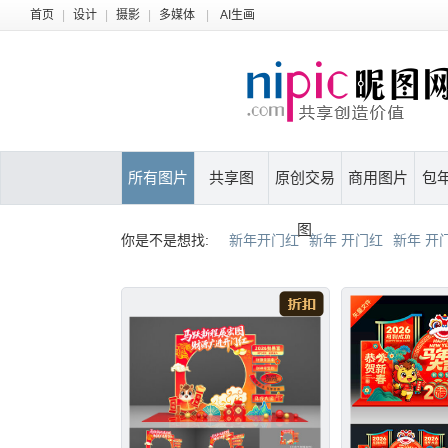
首页
|
设计
|
摄影
|
多媒体
|
AI生画
所有图片
共享图
原创交易
商用图片
包
图
你是不是想找:
新年开门红
新年 开门红
新年 开