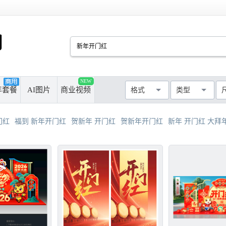
PSD
CDR
AI
PPT
NEW
厘米
像素
年套餐
AI图片
商业视频
格式
类型
MAX
AVI
WMF
MP4
最长边尺寸
>50cm
>100cm
门红
福到 新年开门红
贺新年 开门红
贺新年开门红
新年 开门红 大拜
>300cm
>500cm
不限