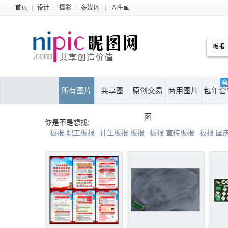
首页
|
设计
|
摄影
|
多媒体
|
AI生画
所有图片
共享图
原创交易
商用图片
包年套
图
你是不是想找:
板报 职工板报
计生板报 板报
板报 宣传板报
板报 国