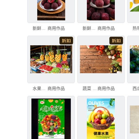
新鲜诱人的多汁杨梅一盘
商用作品
新鲜诱人的红杨梅堆叠
商用作品
水果摊 山榄科 人心果 西洋李 蔬菜水果店 蔬菜水果商 货亭 中东集市 龙 李子
商用作品
蔬菜 桌子 水果 角度 树林 蔬菜水果店 梨 朝鲜蓟 奇异果-水果 胡瓜
商用作品