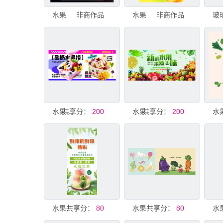
水果
非商作品
水果
非商作品
共享分：
水果切盘 水果捞
200
水果
共享分：
200
水
共享分：
水果展架
80
水果
共享分：
80
水