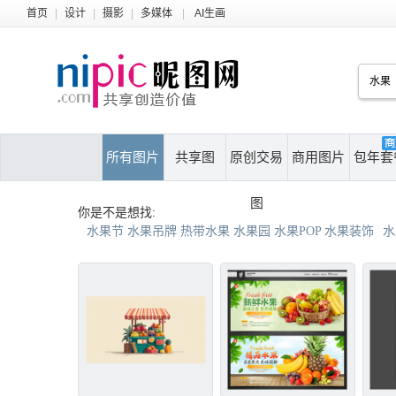
首页
|
设计
|
摄影
|
多媒体
|
AI生画
所有图片
共享图
原创交易
商用图片
包年套
图
你是不是想找:
水果节 水果吊牌 热带水果 水果园 水果POP 水果装饰
水