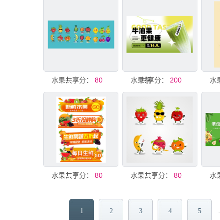
共享分：
水果表情
80
水果茶
共享分：
200
共享分：
水果促销
80
共享分：
水果表情
80
水
1
2
3
4
5