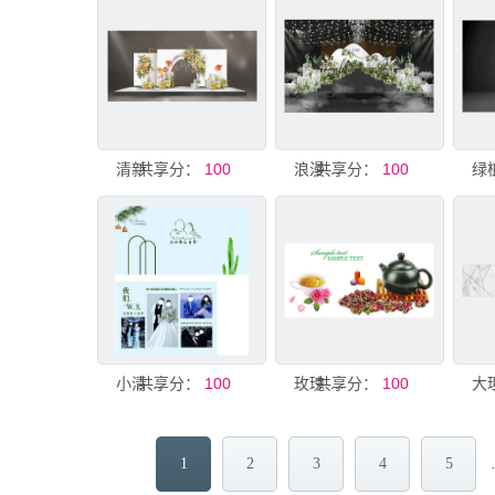
共享分：
清新花卉婚礼舞台布置
100
共享分：
浪漫森系婚礼现场布置
100
共享分：
小清晰婚礼
100
共享分：
玫瑰 花茶
100
1
2
3
4
5