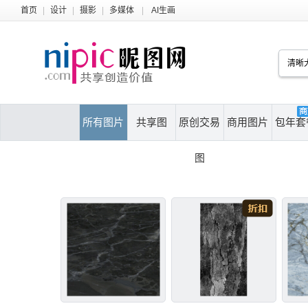
首页
|
设计
|
摄影
|
多媒体
|
AI生画
所有图片
共享图
原创交易
商用图片
包年套
图