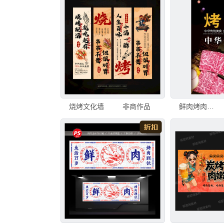
烧烤文化墙
非商作品
鲜肉烤肉海报广告灯箱喷绘展架