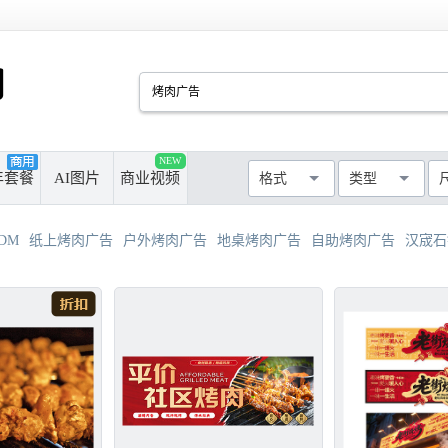
PSD
CDR
AI
PPT
NEW
厘米
像素
年套餐
AI图片
商业视频
格式
类型
MAX
AVI
WMF
MP4
最长边尺寸
>50cm
>100cm
DM
纸上烤肉广告
户外烤肉广告
地桌烤肉广告
自助烤肉广告
汉宬石
>300cm
>500cm
不限