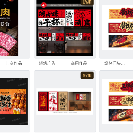
非商作品
烧烤广告
商用作品
烧烤门头灯箱广告牌