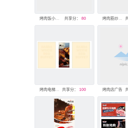
烤肉饭小吃店广告
共享分：
80
烤肉筋炒饭广告
烤肉电梯广告画面
共享分：
100
烤肉店广告