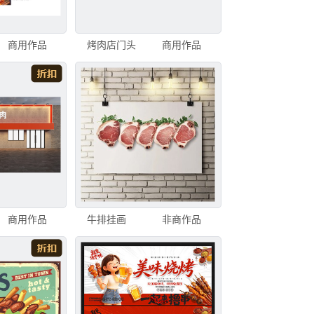
商用作品
烤肉店门头
商用作品
商用作品
牛排挂画
非商作品