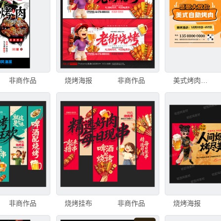
非商作品
烧烤海报
非商作品
美式烤肉自助餐广告
非商作品
烧烤挂布
非商作品
烧烤海报