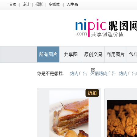
首页
|
设计
|
摄影
|
多媒体
|
AI生画
所有图片
共享图
原创交易
商用图片
包
图
你是不是想找:
烤肉广告
火锅烤肉广告
烤肉广告