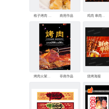
格子烤肉 烧烤 香料
商用作品
鸡肉 串肉签 格子烤肉 留白 开胃品 夏天 想法 工业 彩色图片 晚餐
烤肉火架子海报广告灯箱喷绘展架
非商作品
烧烤海报