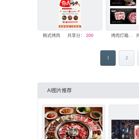
韩式烤肉
共享分：
200
烤肉灯箱广告
1
2
AI图片推荐