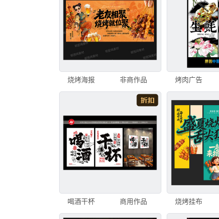
烧烤海报
非商作品
烤肉广告
喝酒干杯
商用作品
烧烤挂布