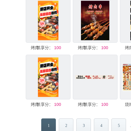
共享分：
烤肉店广告
100
共享分：
烤肉串海报
100
烤
烤肉
共享分：
100
烤肉
共享分：
100
1
2
3
4
5