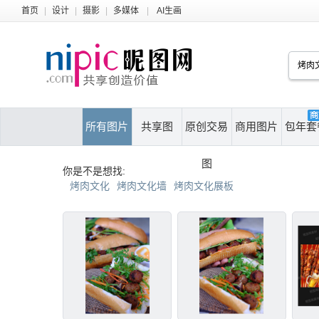
首页
|
设计
|
摄影
|
多媒体
|
AI生画
所有图片
共享图
原创交易
商用图片
包年套
图
你是不是想找:
烤肉文化
烤肉文化墙
烤肉文化展板