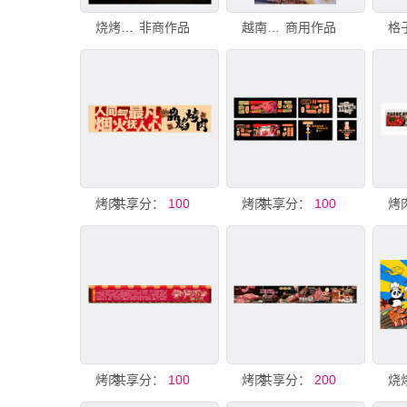
烧烤文化墙
非商作品
越南街头食品，banh mi thit nuong或烤肉越南面包，这是越南美食中流行的饮食和特殊文化
商用作品
共享分：
烤肉文化墙
100
共享分：
烤肉文化墙
100
共享分：
烤肉文化
100
烤肉
共享分：
200
烧