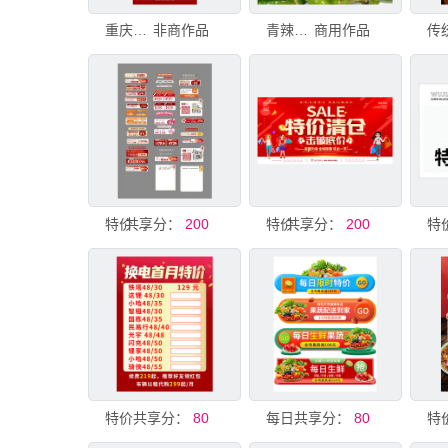
重庆特价旅游海报
非商作品
青辣椒特价
商用作品
共享分：
特价房标签
200
共享分：
特价清仓
200
特
特价
共享分：
80
共享分：
每日生鲜水果特价促销
80