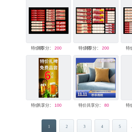
特价房
共享分：
200
特价房
共享分：
200
特
共享分：
特价扎啤免费品尝
100
共享分：
特价产品图
80
特
1
2
3
4
5