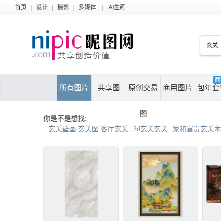
首页
|
设计
|
摄影
|
多媒体
|
AI生画
所有图片
共享图
原创交易
商用图片
包年套
图
你是不是想找:
玄关壁画 玄关图 客厅玄关
3d玄关玄关
家和富贵玄关