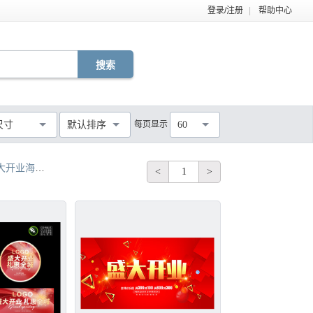
登录/注册
|
帮助中心
EPS
TIF
PDF
JPG
C4D
DWG
尺寸
默认排序
每页显示
60
MOV
AEP
VSP
不限
大开业海报
盛大开业海报图
盛大开业海报01
AI 盛大开业海报
<
1
>