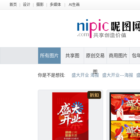
首页
|
设计
|
摄影
|
多媒体
|
AI生画
所有图片
共享图
原创交易
商用图片
包
图
你是不是想找:
盛大开业 海报
盛大开业---海报