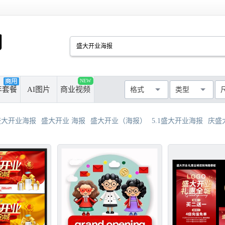
PSD
CDR
AI
PPT
NEW
厘米
像素
年套餐
AI图片
商业视频
格式
类型
MAX
AVI
WMF
MP4
最长边尺寸
>50cm
>100cm
盛大开业海报
盛大开业 海报
盛大开业（海报）
5.1盛大开业海报
庆盛
>300cm
>500cm
不限