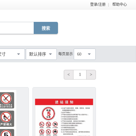
登录/注册
|
帮助中心
EPS
TIF
PDF
JPG
C4D
DWG
尺寸
默认排序
每页显示
60
MOV
AEP
VSP
不限
<
1
>