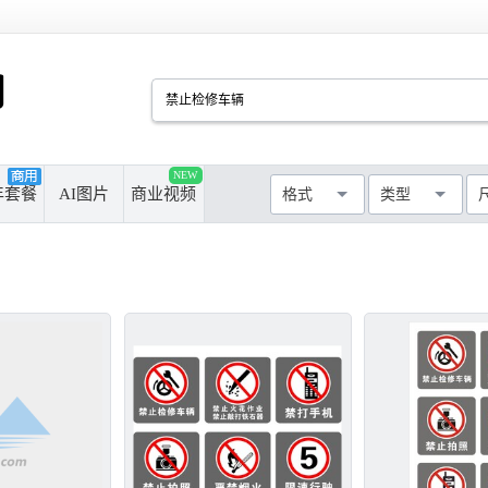
PSD
CDR
AI
PPT
NEW
厘米
像素
年套餐
AI图片
商业视频
格式
类型
MAX
AVI
WMF
MP4
最长边尺寸
>50cm
>100cm
>300cm
>500cm
不限