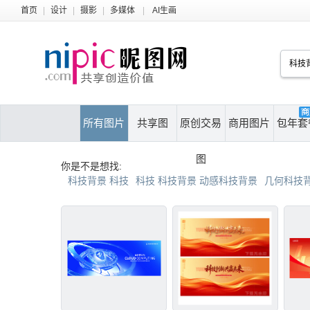
首页
|
设计
|
摄影
|
多媒体
|
AI生画
所有图片
共享图
原创交易
商用图片
包年套
图
你是不是想找:
科技背景 科技
科技 科技背景 动感科技背景
几何科技