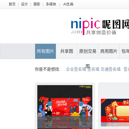
首页
|
设计
|
摄影
|
多媒体
|
AI生画
所有图片
共享图
原创交易
商用图片
包
图
你是不是想找:
企业签名墙 签名墙 交通签名墙
签