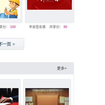
享分：
100
年会签名墙
共享分：
80
更多>