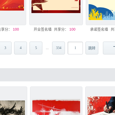
共享分：
100
开业签名墙
共享分：
100
承诺签名墙
共
3
4
5
334
…