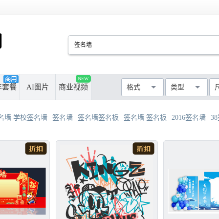
PSD
CDR
AI
PPT
NEW
厘米
像素
年套餐
AI图片
商业视频
格式
类型
MAX
AVI
WMF
MP4
最长边尺寸
>50cm
>100cm
名墙 学校签名墙
签名墙
签名墙签名板
签名墙 签名板
2016签名墙
3
>300cm
>500cm
不限