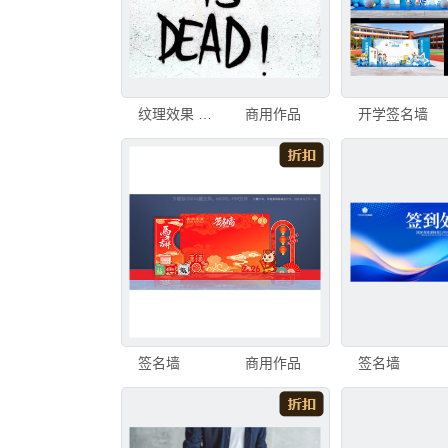
纹理效果 壁纸 肮脏的
商用作品
开学签名墙
签名墙
商用作品
签名墙