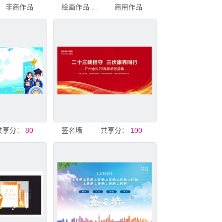
非商作品
绘画作品 褐色 问候
商用作品
共享分：
80
签名墙
共享分：
100