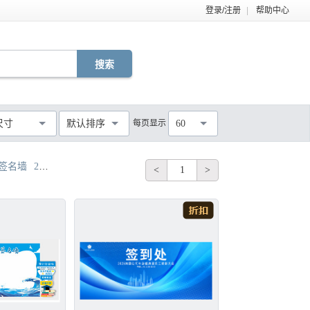
登录/注册
|
帮助中心
EPS
TIF
PDF
JPG
C4D
DWG
尺寸
默认排序
每页显示
60
MOV
AEP
VSP
不限
8签名墙
2017签名墙
签名墙、展架
新人签名墙
<
1
>