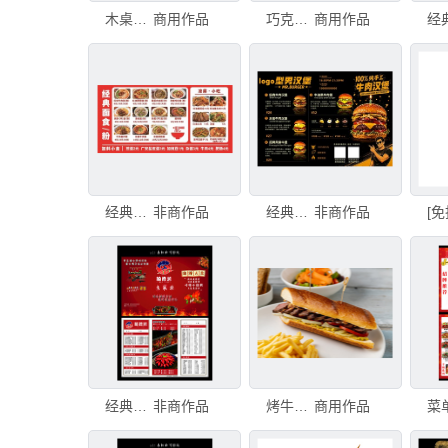
木桌上放着汉堡和饮料，有复制空间
商用作品
巧克力软面包（巧克力软甜面包）顶部覆盖着丰富的奶油奶酪霜和肉桂，搭配金属叉子放在陶瓷盘上，背景为深色
商用作品
经典面食菜单展示
非商作品
经典牛肉汉堡菜单展示
非商作品
经典烤鱼菜单
非商作品
烤牛排三明治配薯条，放在白色瓷盘上
商用作品
菜