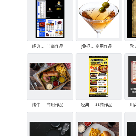
经典烤鱼点菜单
非商作品
[免抠素材]经典马提尼鸡尾酒配橄榄
商用作品
烤牛排三明治配薯条，放在白色瓷盘上
商用作品
经典川菜新升级优惠菜单
非商作品