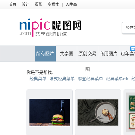
首页
|
设计
|
摄影
|
多媒体
|
AI生画
所有图片
共享图
原创交易
商用图片
包年套
图
你是不是想找:
经典菜单
法式经典菜单
摩登经典菜单
经典菜单cdr