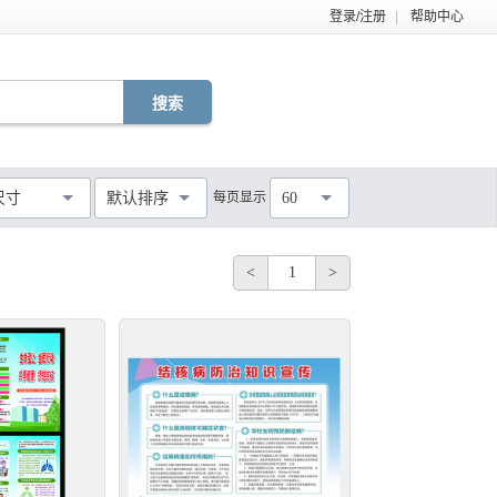
登录/注册
|
帮助中心
EPS
TIF
PDF
JPG
C4D
DWG
尺寸
默认排序
每页显示
60
MOV
AEP
VSP
不限
<
1
>