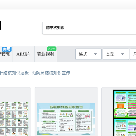
PSD
CDR
AI
PPT
NEW
厘米
像素
年套餐
AI图片
商业视频
格式
类型
MAX
AVI
WMF
MP4
最长边尺寸
>50cm
>100cm
肺结核知识展板
预防肺结核知识宣传
>300cm
>500cm
不限