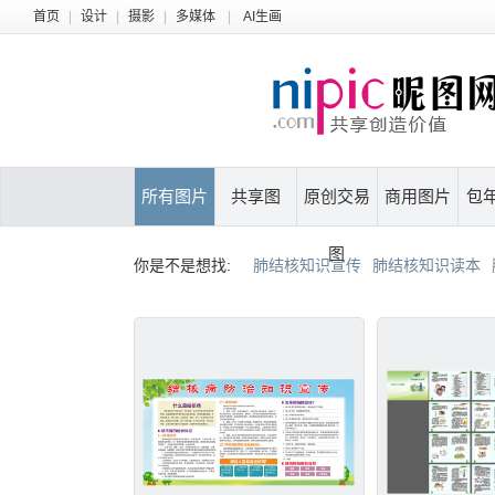
首页
|
设计
|
摄影
|
多媒体
|
AI生画
所有图片
共享图
原创交易
商用图片
包
图
你是不是想找:
肺结核知识宣传
肺结核知识读本