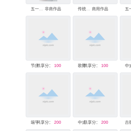
五一劳动节庆祝标识
非商作品
传统节日欢乐氛围节庆装饰
商用作品
共享分：
节庆贺卡设计
100
共享分：
歌舞节庆标识
100
共享分：
端午美食盛宴多彩节庆氛围
200
共享分：
中式节庆美食组合展示
200