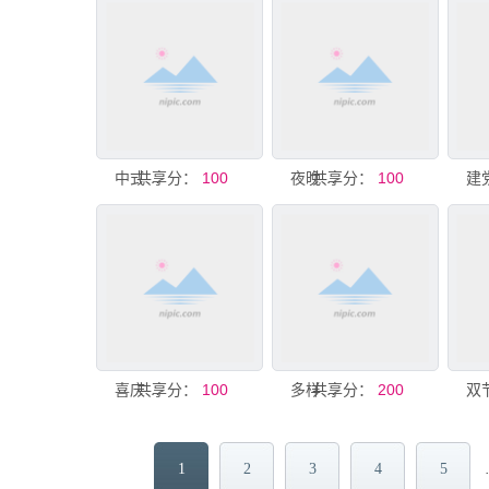
共享分：
中式茶点配茶节庆场景
100
共享分：
夜晚热闹的摩天轮节庆场景
100
共享分：
喜庆中国风红色节庆背景
100
共享分：
多样节庆装饰道具展示
200
1
2
3
4
5