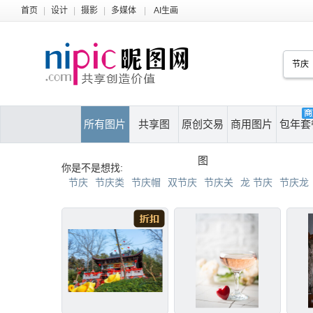
首页
|
设计
|
摄影
|
多媒体
|
AI生画
所有图片
共享图
原创交易
商用图片
包年套
图
你是不是想找:
节庆
节庆类
节庆帽
双节庆
节庆关
龙 节庆
节庆龙