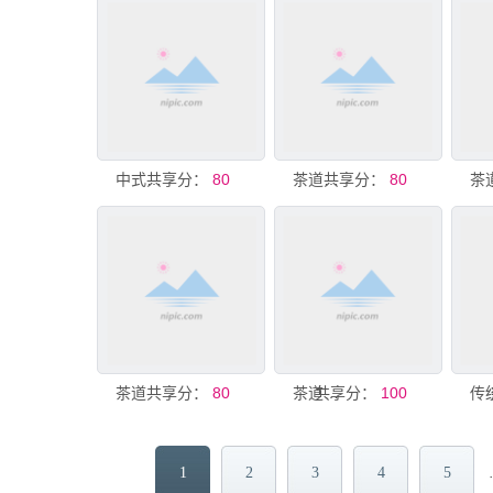
共享分：
中式茶道山水意境插画
80
共享分：
茶道文化墙
80
茶
茶道
共享分：
80
共享分：
茶道插画素材
100
1
2
3
4
5