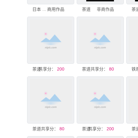
日本 茶 艾草 团子 茶道室 茶道 茶馆 糯米团 塌塌米垫 日本点心
商用作品
茶道
非商作品
茶
茶道
共享分：
200
茶道
共享分：
80
茶道
共享分：
80
共享分：
茶道活动邀请函
200