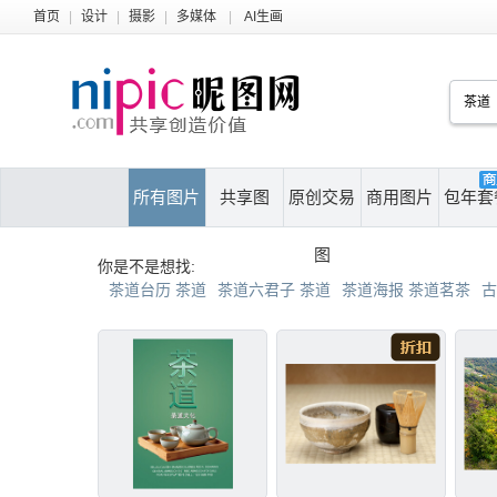
首页
|
设计
|
摄影
|
多媒体
|
AI生画
所有图片
共享图
原创交易
商用图片
包年套
图
你是不是想找:
茶道台历 茶道
茶道六君子 茶道
茶道海报 茶道茗茶