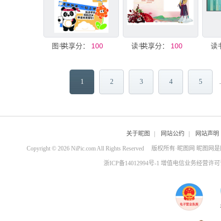
共享分：
图书馆打卡
100
共享分：
读书会美陈 堆头
100
1
2
3
4
5
关于昵图
|
网站公约
|
网站声明
Copyright © 2026 NiPic.com All Rights Reserved
版权所有·昵图网 昵图网
浙ICP备14012994号-1 增值电信业务经营许可证