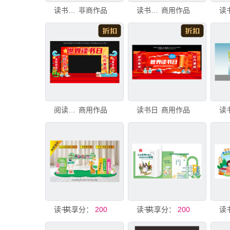
读书节美陈物料
非商作品
读书节中式古典风美陈
商用作品
阅读日拱门
商用作品
读书日
商用作品
共享分：
读书日 读书节美陈布置氛围
200
共享分：
读书节美陈
200