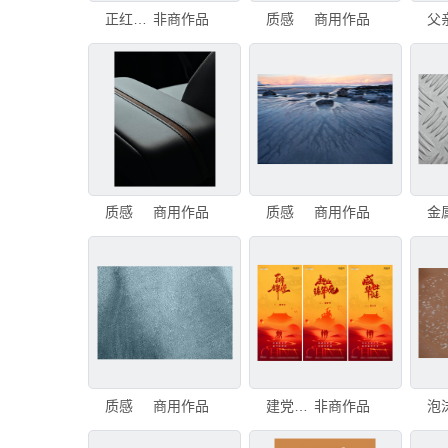
正红质感七夕限定告白竖版海报
非商作品
质感
商用作品
质感
商用作品
质感
商用作品
质感
商用作品
建党节建军节国庆质感海报
非商作品