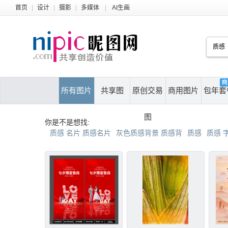
首页
|
设计
|
摄影
|
多媒体
|
AI生画
所有图片
共享图
原创交易
商用图片
包年套
图
你是不是想找:
质感 名片 质感名片
灰色质感背景 质感背
质感
质感 