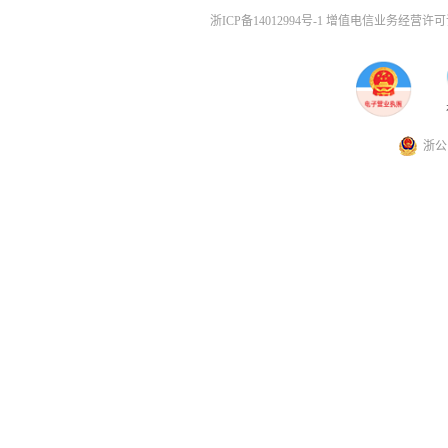
浙ICP备14012994号-1 增值电信业务经营许可证
浙公网