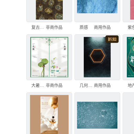
复古金属质感宝石图案
非商作品
质感
商用作品
大暑处暑光影质感海
非商作品
几何形状 六边形 金属质感
商用作品