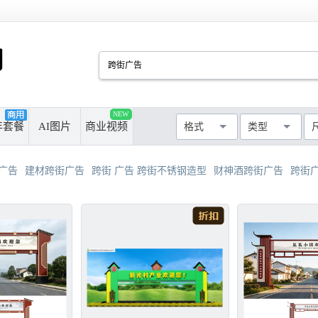
PSD
CDR
AI
PPT
NEW
厘米
像素
年套餐
AI图片
商业视频
格式
类型
MAX
AVI
WMF
MP4
最长边尺寸
>50cm
>100cm
广告
建材跨街广告
跨街 广告 跨街不锈钢造型
财神酒跨街广告
跨街广
>300cm
>500cm
不限