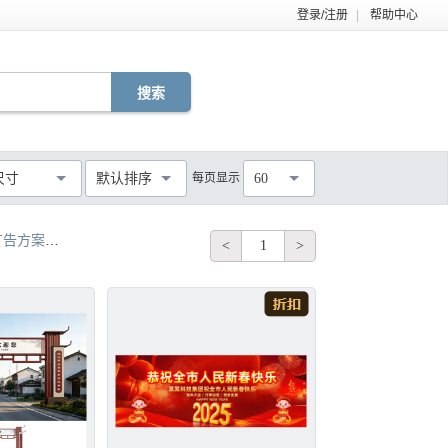
登录/注册
|
帮助中心
EPS
TIF
PDF
JPG
C4D
DWG
尺寸
默认排序
每页显示
60
MOV
AEP
VSP
不限
告方案三
跨街广告方案二
象牙模板 跨街广告
美妆海报 跨街广告
<
1
>