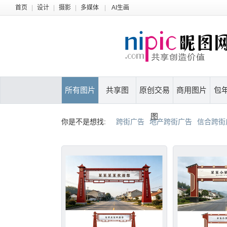
首页
|
设计
|
摄影
|
多媒体
|
AI生画
所有图片
共享图
原创交易
商用图片
包
图
你是不是想找:
跨街广告
地产跨街广告
信合跨街