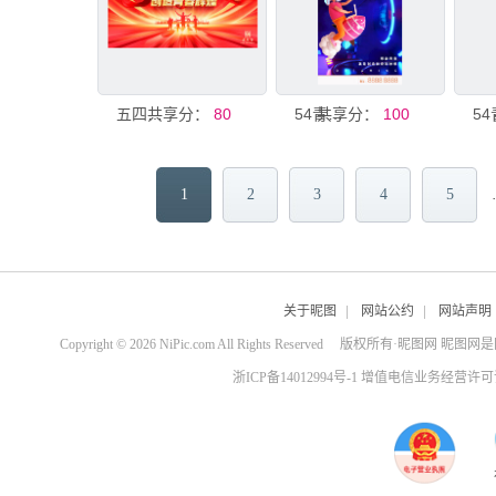
共享分：
五四青年节宣传展板
80
共享分：
54青年节展板
100
1
2
3
4
5
关于昵图
|
网站公约
|
网站声明
Copyright © 2026 NiPic.com All Rights Reserved
版权所有·昵图网 昵图网
浙ICP备14012994号-1 增值电信业务经营许可证