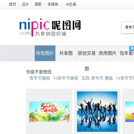
首页
|
设计
|
摄影
|
多媒体
|
AI生画
所有图片
共享图
原创交易
商用图片
包年套
图
你是不是想找:
青年节展板
54青年节展板
五四 青年节 展板
54青年