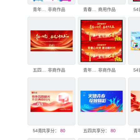
青年活动绚丽简洁简约
非商作品
青春心向党
商用作品
五四青年节展板
非商作品
青年节展板
非商作品
共享分：
54青年节大气简约展板
80
共享分：
五四青年节展板
80