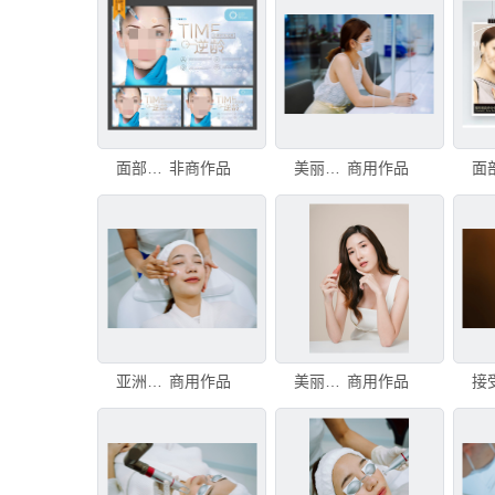
面部年轻化
非商作品
美丽的亚洲年轻女子戴着面具和美容诊所的工作人员交谈。
商用作品
亚洲女性在美容诊所接受水疗。
商用作品
美丽的亚洲年轻女子的画像米色唇膏。
商用作品