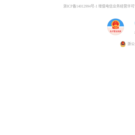
浙ICP备14012994号-1 增值电信业务经营许可证
浙公网