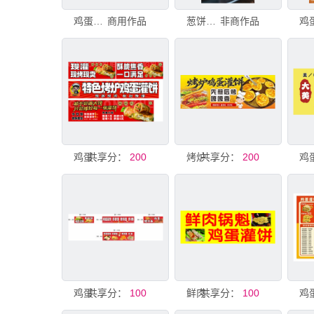
鸡蛋灌饼
商用作品
葱饼特写
非商作品
共享分：
鸡蛋灌饼
200
共享分：
烤炉鸡蛋灌饼美味诱人
200
共享分：
鸡蛋灌饼
100
共享分：
鲜肉锅魁 鸡蛋灌饼
100