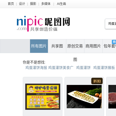
首页
|
设计
|
摄影
|
多媒体
|
AI生画
所有图片
共享图
原创交易
商用图片
包年套
图
你是不是想找:
鸡蛋灌饼海报 鸡蛋灌饼美食广
鸡蛋灌饼
鸡蛋灌饼展板