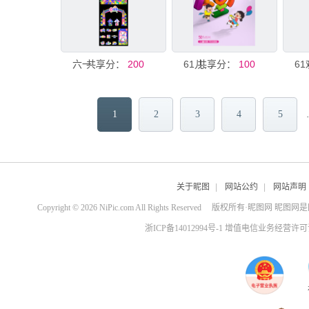
共享分：
六一儿童节
200
共享分：
61儿童节快乐活动
100
1
2
3
4
5
关于昵图
|
网站公约
|
网站声明
Copyright © 2026 NiPic.com All Rights Reserved
版权所有·昵图网 昵图网
浙ICP备14012994号-1 增值电信业务经营许可证